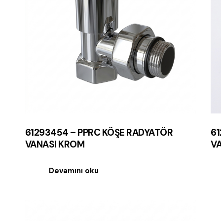
61293454 – PPRC KÖŞE RADYATÖR
61
VANASI KROM
VA
Devamını oku