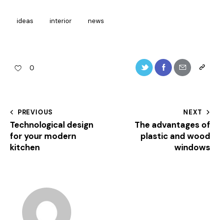
ideas
interior
news
Twitter-
Facebook
Share-
Copy
0
new
email
URL
to
Post
PREVIOUS
NEXT
clipboa
Technological design
The advantages of
navigation
for your modern
plastic and wood
kitchen
windows